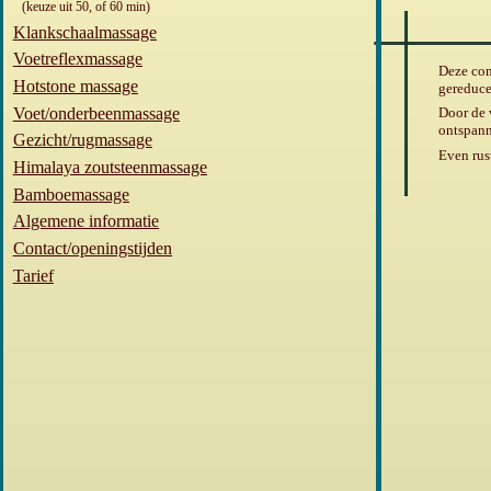
(keuze uit 50, of 60 min)
Klankschaalmassage
Voetreflexmassage
Deze com
Hotstone massage
gereduce
Voet/onderbeenmassage
Door de 
ontspann
Gezicht/rugmassage
Even rus
Himalaya zoutsteenmassage
Bamboemassage
Algemene informatie
Contact/openingstijden
Tarief